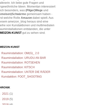
alknerin. Ich liebe gute Fragen und
ngewöhnliche Ideen. Momentan interessiert
ich besonders, was
(Pilger)Wege
und
Ameisen)Schwärme
gemeinsam haben -
nd welche Rolle
Amazon
dabei spielt. Aus
iesem ameizon_blog heraus sind eine
eihe von Kunstaktionen und multimedialen
auminstallationen entstanden, die unter
MEIZON-KUNST
gut zu sehen sind.
MEIZON-KUNST
Rauminstallation: OM(G)_ 2.0
Rauminstallation: URUDU AN BAR
Rauminstallation: ROTSEHEN
Rauminstallation: KITSCH
Rauminstallation: UNTER DIE RÄDER
Kunstaktion: FOOT_SHOOTING
HRONIK
►
2021
(1)
►
2019
(5)
►
2018
(4)