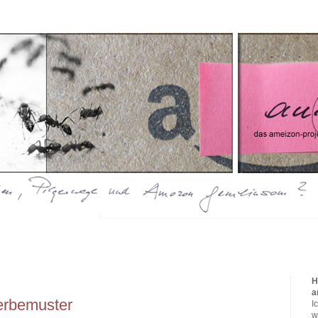
H
a
rbemuster
I
w