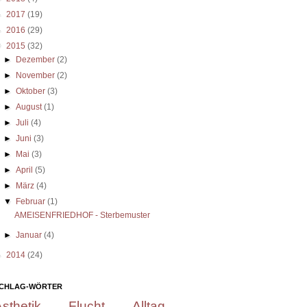
►
2017
(19)
►
2016
(29)
▼
2015
(32)
►
Dezember
(2)
►
November
(2)
►
Oktober
(3)
►
August
(1)
►
Juli
(4)
►
Juni
(3)
►
Mai
(3)
►
April
(5)
►
März
(4)
▼
Februar
(1)
AMEISENFRIEDHOF - Sterbemuster
►
Januar
(4)
►
2014
(24)
CHLAG-WÖRTER
sthetik
Flucht
Alltag