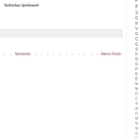
F
Türkisches Sprichwort
S
G
M
V
G
C
G
S
Startseite
Ältere Posts
P
R
G
P
E
E
I
f
F
C
T
A
F
M
N
S
A