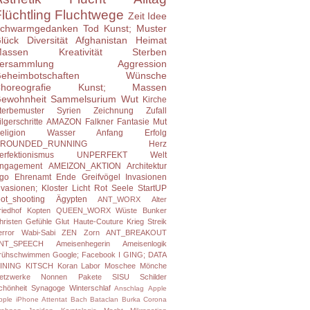
lüchtling
Fluchtwege
Zeit
Idee
chwarmgedanken
Tod
Kunst; Muster
lück
Diversität
Afghanistan
Heimat
assen
Kreativität
Sterben
ersammlung
Aggression
eheimbotschaften
Wünsche
horeografie
Kunst; Massen
ewohnheit
Sammelsurium
Wut
Kirche
terbemuster
Syrien
Zeichnung
Zufall
ilgerschritte
AMAZON
Falkner
Fantasie
Mut
eligion
Wasser
Anfang
Erfolg
ROUNDED_RUNNING
Herz
erfektionismus
UNPERFEKT
Welt
ngagement
AMEIZON_AKTION
Architektur
go
Ehrenamt
Ende
Greifvögel
Invasionen
nvasionen;
Kloster
Licht
Rot
Seele
StartUP
oot_shooting
Ägypten
ANT_WORX
Alter
riedhof
Kopten
QUEEN_WORX
Wüste
Bunker
hristen
Gefühle
Glut
Haute-Couture
Krieg
Streik
error
Wabi-Sabi
ZEN
Zorn
ANT_BREAKOUT
NT_SPEECH
Ameisenhegerin
Ameisenlogik
rühschwimmen
Google; Facebook
I GING; DATA
INING
KITSCH
Koran
Labor
Moschee
Mönche
etzwerke
Nonnen
Pakete
SISU
Schilder
chönheit
Synagoge
Winterschlaf
Anschlag
Apple
pple iPhone
Attentat
Bach
Bataclan
Burka
Corona