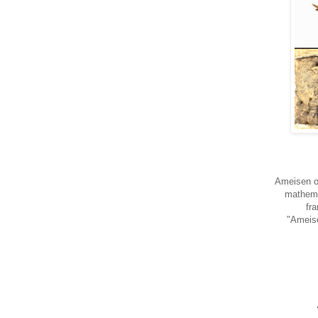
Ameisen o
mathema
fr
"Ameise