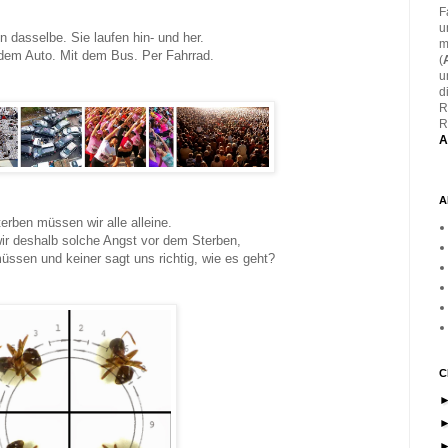
F
u
 dasselbe. Sie laufen hin- und her.
m
dem Auto. Mit dem Bus. Per Fahrrad.
(
u
d
R
R
A
A
terben müssen wir alle alleine.
wir deshalb solche Angst vor dem Sterben,
 müssen und keiner sagt uns richtig, wie es geht?
C